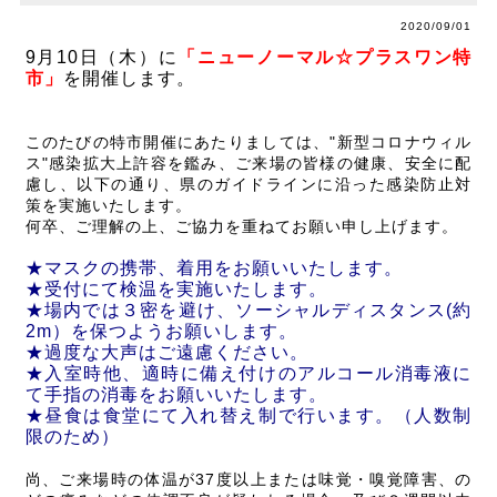
2020/09/01
9月10日（木）に
「ニューノーマル☆プラスワン特
市」
を開催します。
このたびの特市開催にあたりましては、"新型コロナウィル
ス"感染拡大上許容を鑑み、ご来場の皆様の健康、安全に配
慮し、以下の通り、県のガイドラインに沿った感染防止対
策を実施いたします。
何卒、ご理解の上、ご協力を重ねてお願い申し上げます。
★マスクの携帯、着用をお願いいたします。
★受付にて検温を実施いたします。
★場内では３密を避け、ソーシャルディスタンス(約
2m）を保つようお願いします。
★過度な大声はご遠慮ください。
★入室時他、適時に備え付けのアルコール消毒液に
て手指の消毒をお願いいたします。
★昼食は食堂にて入れ替え制で行います。（人数制
限のため）
尚、ご来場時の体温が37度以上または味覚・嗅覚障害、の