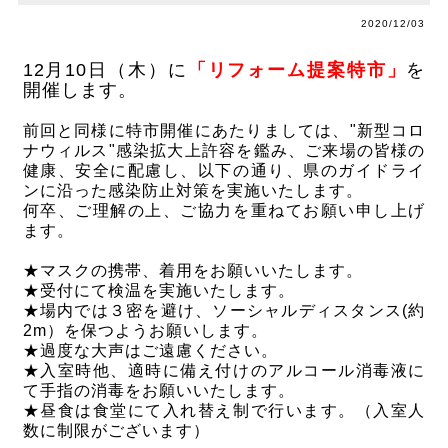
2020/12/03
12月10日（木）に
「リフォーム提案特市」
を
開催します。
前回と同様に特市開催にあたりましては、"新型コロ
ナウィルス"感染拡大上許容を鑑み、ご来場の皆様の
健康、安全に配慮し、以下の通り、県のガイドライ
ンに沿った感染防止対策を実施いたします。
何卒、ご理解の上、ご協力を重ねてお願い申し上げ
ます。
★マスクの携帯、着用をお願いいたします。
★受付にて検温を実施いたします。
★場内では３密を避け、ソーシャルディスタンス(約
2m）を保つようお願いします。
★過度な大声はご遠慮ください。
★入室時他、適時に備え付けのアルコール消毒液に
て手指の消毒をお願いいたします。
★昼食は食堂にて入れ替え制で行います。（入室人
数に制限がございます）